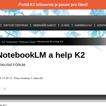
Portál K2 infoservis je pouze pro čtení!
DATOVÉ CENTRUM
WEBINÁŘE A AKCE
O NÁS
KARIÉRA V K2
KONTA
K2
»
Infoservis
»
Diskusní fórum
»
NotebookLM a help K2
NotebookLM a help K2
ISKUSNÍ FÓRUM
25 15:20:13
.
Téma obsahuje
1
odpověď
.
ele K2,