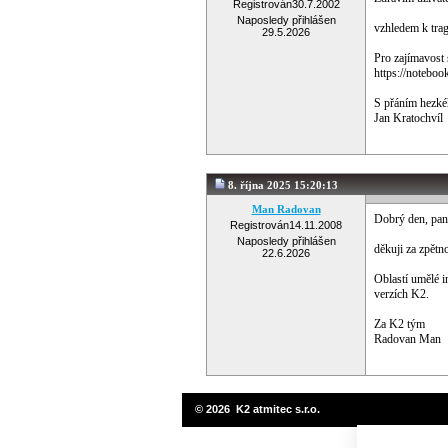
Registrován
30.7.2002
Naposledy přihlášen
vzhledem k tra
29.5.2026
Pro zajímavost 
https://noteb
S přáním hezké
Jan Kratochvíl
8. října 2025 15:20:13
Man Radovan
Dobrý den, pan
Registrován
14.11.2008
Naposledy přihlášen
děkuji za zpětn
22.6.2026
Oblastí umělé i
verzích K2.
Za K2 tým
Radovan Man
© 2026 K2 atmitec s.r.o.