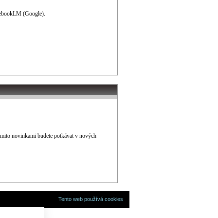
otebookLM (Google).
těmito novinkami budete potkávat v nových
Tento web používá cookies