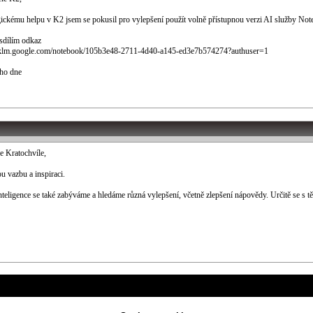
gickému helpu v K2 jsem se pokusil pro vylepšení použít volně přístupnou verzi AI služby N
sdílím odkaz
ooklm.google.com/notebook/105b3e48-2711-4d40-a145-ed3e7b574274?authuser=1
ho dne
e Kratochvíle,
ou vazbu a inspiraci.
nteligence se také zabýváme a hledáme různá vylepšení, včetně zlepšení nápovědy. Určitě se s 