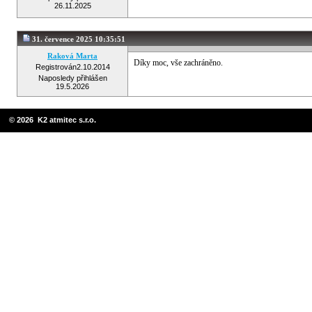
26.11.2025
31. července 2025 10:35:51
Raková Marta
Díky moc, vše zachráněno.
Registrován
2.10.2014
Naposledy přihlášen
19.5.2026
© 2026 K2 atmitec s.r.o.