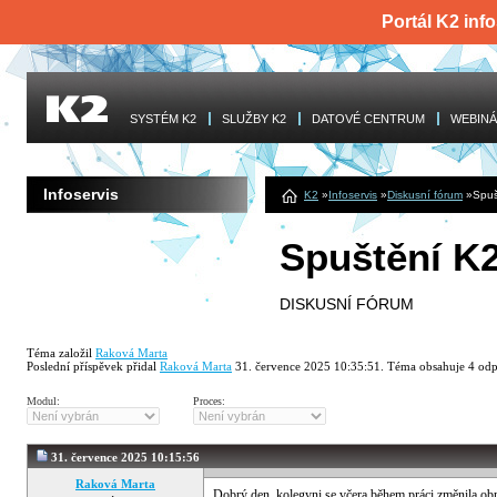
Portál K2 info
SYSTÉM K2
SLUŽBY K2
DATOVÉ CENTRUM
WEBINÁ
Infoservis
K2
»
Infoservis
»
Diskusní fórum
»
Spuš
Spuštění K
DISKUSNÍ FÓRUM
Téma založil
Raková Marta
Poslední příspěvek přidal
Raková Marta
31. července 2025 10:35:51
.
Téma obsahuje
4
odp
Modul:
Proces:
31. července 2025 10:15:56
Raková Marta
Dobrý den, kolegyni se včera během práci změnila obra