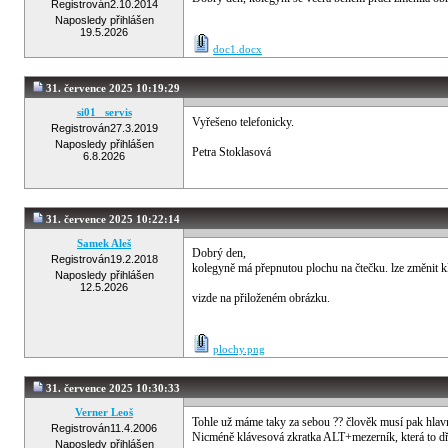
Registrován
2.10.2014
Naposledy přihlášen
19.5.2026
doc1.docx
31. července 2025 10:19:29
si01_ servis
Vyřešeno telefonicky.
Registrován
27.3.2019
Naposledy přihlášen
Petra Stoklasová
6.8.2026
31. července 2025 10:22:14
Samek Aleš
Dobrý den,
Registrován
19.2.2018
kolegyně má přepnutou plochu na čtečku. lze změnit 
Naposledy přihlášen
12.5.2026
vizde na přiloženém obrázku.
plochy.png
31. července 2025 10:30:33
Verner Leoš
Tohle už máme taky za sebou ?? člověk musí pak hlavně
Registrován
11.4.2006
Nicméně klávesová zkratka ALT+mezerník, která to dřív 
Naposledy přihlášen