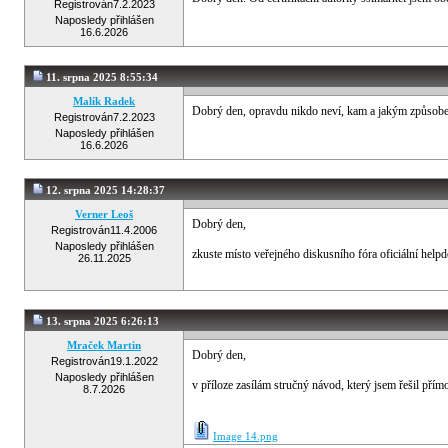
Registrován
7.2.2023
Naposledy přihlášen
16.6.2026
11. srpna 2025 8:55:34
Malík Radek
Dobrý den, opravdu nikdo neví, kam a jakým způsobe
Registrován
7.2.2023
Naposledy přihlášen
16.6.2026
12. srpna 2025 14:28:37
Verner Leoš
Dobrý den,
Registrován
11.4.2006
Naposledy přihlášen
zkuste místo veřejného diskusního fóra oficiální help
26.11.2025
13. srpna 2025 6:26:13
Mraček Martin
Dobrý den,
Registrován
19.1.2022
Naposledy přihlášen
v příloze zasílám stručný návod, který jsem řešil p
8.7.2026
Image 14.png