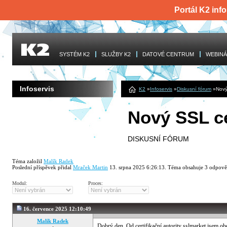
Portál K2 info
SYSTÉM K2
SLUŽBY K2
DATOVÉ CENTRUM
WEBINÁ
Infoservis
K2
»
Infoservis
»
Diskusní fórum
»
Nový
Nový SSL cer
DISKUSNÍ FÓRUM
Téma založil
Malík Radek
Poslední příspěvek přidal
Mraček Martin
13. srpna 2025 6:26:13
.
Téma obsahuje
3
odpově
Modul:
Proces:
16. července 2025 12:10:49
Malík Radek
Dobrý den. Od certifikační autority sslmarket jsem obd